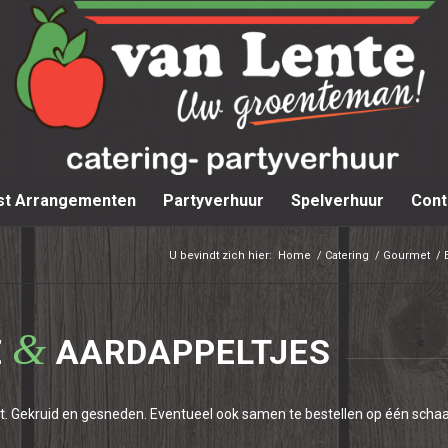
st Arrangementen
Partyverhuur
Spelverhuur
Cont
U bevindt zich hier:
Home
/
Catering
/
Gourmet
/
&
E
AARDAPPELTJES
met. Gekruid en gesneden. Eventueel ook samen te bestellen op één scha