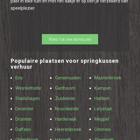
past in elke tuin en met het dakje er op ben je verzekerd van
speelplezier.
Populaire plaatsen voor springkussen
verhuur
Ens
Genemuiden
Mastenbroek
Westenholte
Giethoorn
Kampen
Stadshagen
Zuideinde
Hattem
Deventer
Noordeinde
Lelystad
Dronten
Harderwijk
Meppel
Dalfsen
Heerenbroek
Ommen
Oldenbroek
Hasselt
Steenwijk