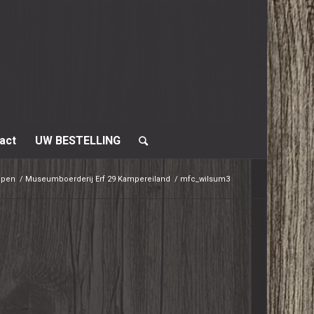
act
UW BESTELLING
mpen
/
Museumboerderij Erf 29 Kampereiland
/
mfc_wilsum3