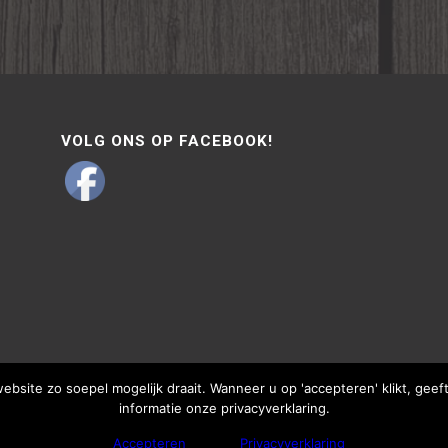
VOLG ONS OP FACEBOOK!
site zo soepel mogelijk draait. Wanneer u op 'accepteren' klikt, gee
informatie onze privacyverklaring.
Accepteren
Privacyverklaring