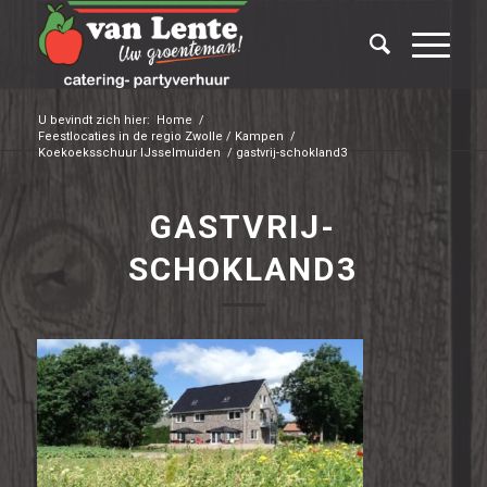
U bevindt zich hier:
Home
/
Feestlocaties in de regio Zwolle / Kampen
/
Koekoeksschuur IJsselmuiden
/
gastvrij-schokland3
GASTVRIJ-
SCHOKLAND3